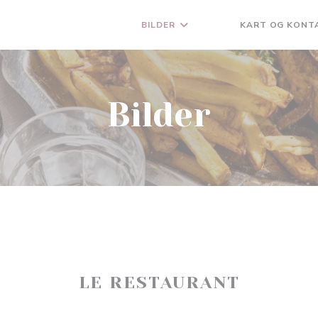
BILDER
KART OG KONT
((ÅPNER I ET NYTT VIN
((ÅPNER I ET NYTT 
Bilder
LE RESTAURANT