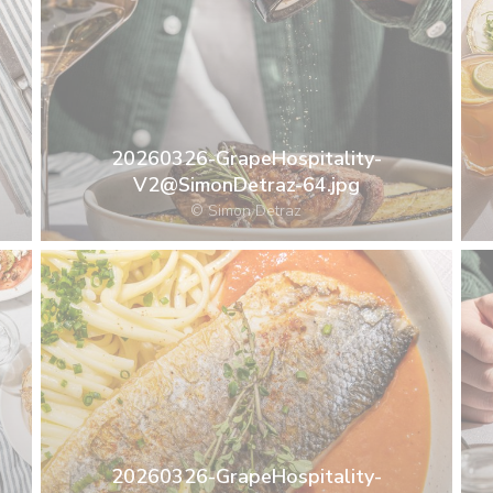
20260326-GrapeHospitality-
V2@SimonDetraz-64.jpg
© Simon Detraz
20260326-GrapeHospitality-