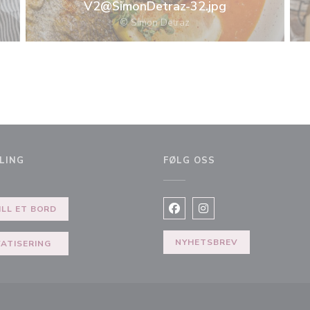
V2@SimonDetraz-32.jpg
© Simon Detraz
LING
FØLG OSS
du))
ILL ET BORD
Facebook ((åpner i et nytt vi
Instagram ((åpner i et 
NYHETSBREV
VATISERING