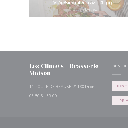
V2@SimonDetraz-14.jpg
© Simon Detraz
Les Climats - Brasserie
BESTIL
Maison
((åpner i et nytt vin
11 ROUTE DE BEAUNE 21160 Dijon
BEST
03 80 51 59 00
PRI