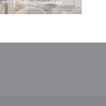
V2@SimonDetraz-67.jpg
© Simon Detraz
ndu))
nytt vindu))