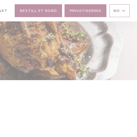
AKT
BESTILL ET BORD
PRIVATISERING
NO
DU))
VINDU))