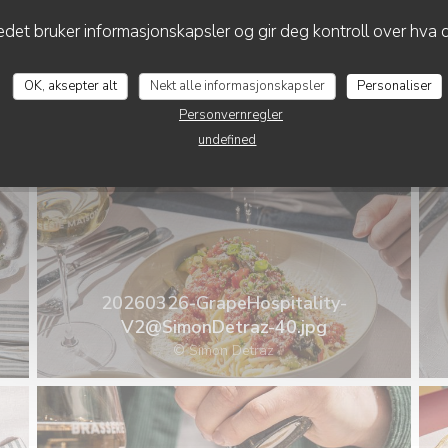
20260326-GrapeHospitality-
det bruker informasjonskapsler og gir deg kontroll over hva d
V2@SimonDetraz-38.jpg
© Simon Detraz
OK, aksepter alt
Nekt alle informasjonskapsler
Personaliser
Personvernregler
undefined
20260326-GrapeHospitality-
V2@SimonDetraz-40.jpg
© Simon Detraz