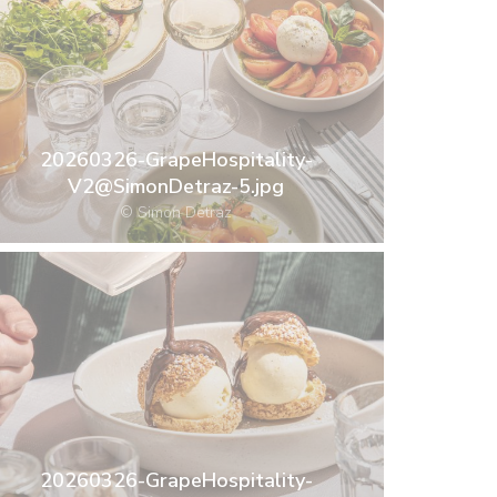
20260326-GrapeHospitality-
V2@SimonDetraz-5.jpg
© Simon Detraz
20260326-GrapeHospitality-