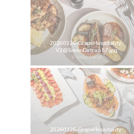
20260326-GrapeHospitality-
V2@SimonDetraz-57.jpg
© Simon Detraz
20260326-GrapeHospitality-