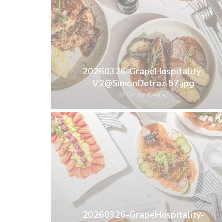
20260326-GrapeHospitality-
V2@SimonDetraz-57.jpg
© Simon Detraz
20260326-GrapeHospitality-