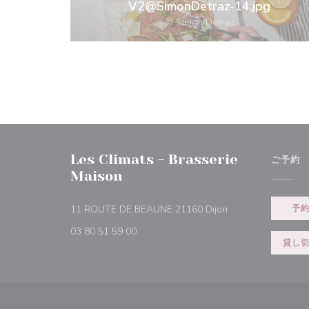
V2@SimonDetraz-14.jpg
© Simon Detraz
Les Climats - Brasserie
ご予約
Maison
((新しいウィンドウ
11 ROUTE DE BEAUNE 21160 Dijon
予
03 80 51 59 00
貸し