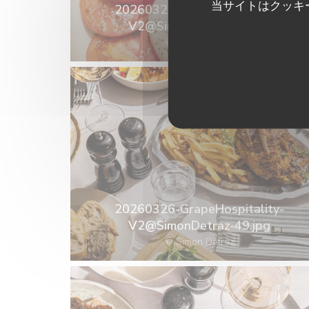
当サイトはクッキ
20260326-GrapeHospitality-
V2@SimonDetraz-89.jpg
© Simon Detraz
20260326-GrapeHospitality-
V2@SimonDetraz-49.jpg
© Simon Detraz