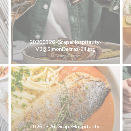
20260326-GrapeHospitality-
V2@SimonDetraz-64.jpg
© Simon Detraz
20260326-GrapeHospitality-