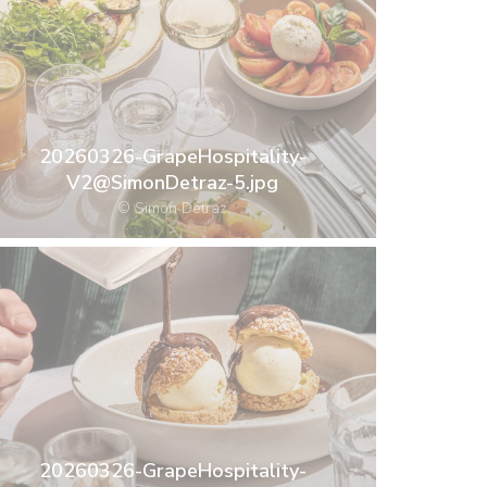
20260326-GrapeHospitality-
V2@SimonDetraz-5.jpg
© Simon Detraz
20260326-GrapeHospitality-