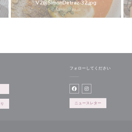
V2@SimonDetraz-32.jpg
© Simon Detraz
フォローしてください
で開きます))
約
Facebook ((新しいウィン
Instagram ((新
ニュースレター
切り