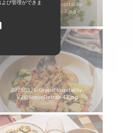
および管理ができま
20260326-GrapeHospitality-
V2@SimonDetraz-3.jpg
© Simon Detraz
20260326-GrapeHospitality-
V2@SimonDetraz-42.jpg
© Simon Detraz