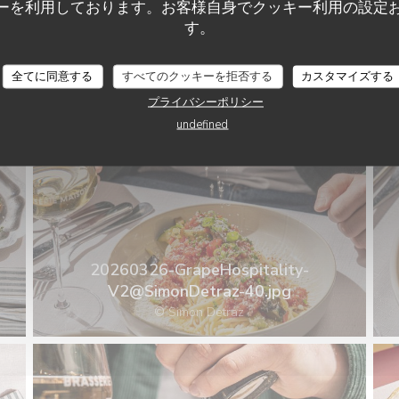
ーを利用しております。お客様自身でクッキー利用の設定
20260326-GrapeHospitality-
す。
V2@SimonDetraz-38.jpg
© Simon Detraz
全てに同意する
すべてのクッキーを拒否する
カスタマイズする
プライバシーポリシー
undefined
20260326-GrapeHospitality-
V2@SimonDetraz-40.jpg
© Simon Detraz