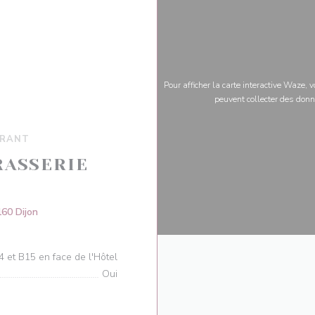
Pour afficher la carte interactive Waze,
peuvent collecter des donn
URANT
RASSERIE
((ouvre une nouvelle fenêtre))
60 Dijon
4 et B15 en face de l'Hôtel
Oui