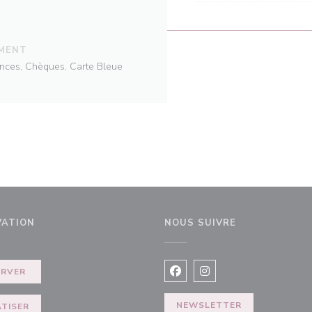
EMENT
ances, Chèques, Carte Bleue
VATION
NOUS SUIVRE
le fenêtre))
ERVER
Facebook ((ouvre une nouvel
Instagram ((ouvre une 
NEWSLETTER
ATISER