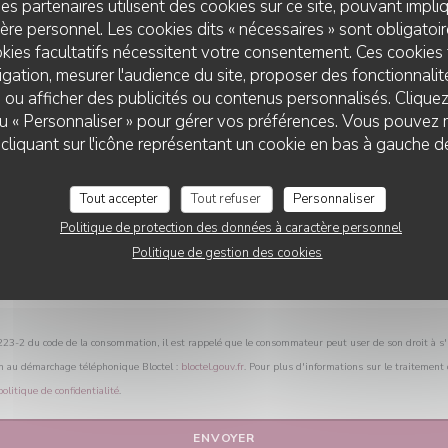
es partenaires utilisent des cookies sur ce site, pouvant impli
Vous désirez nous contacter ?
re personnel. Les cookies dits « nécessaires » sont obligatoire
Remplissez le formulaire ci-dessous !
kies facultatifs nécessitent votre consentement. Ces cookies 
gation, mesurer l'audience du site, proposer des fonctionnalité
 ou afficher des publicités ou contenus personnalisés. Clique
 ou « Personnaliser » pour gérer vos préférences. Vous pouvez 
liquant sur l'icône représentant un cookie en bas à gauche d
Tout accepter
Tout refuser
Personnaliser
Politique de protection des données à caractère personnel
Politique de gestion des cookies
L.223-2 du code de la consommation, il est rappelé que le consommateur peut user de son droit à s'i
on au démarchage téléphonique Bloctel :
bloctel.gouv.fr
. Pour plus d'informations sur le traitement
politique de confidentialité
.