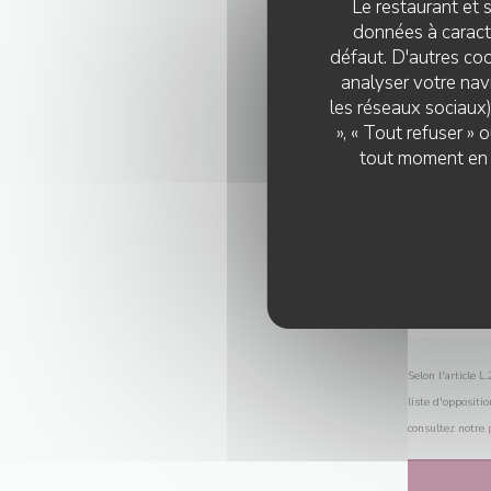
Le restaurant et s
données à caractè
défaut. D'autres coo
analyser votre navi
les réseaux sociaux)
», « Tout refuser »
tout moment en c
Selon l'article 
liste d'oppositi
consultez notre