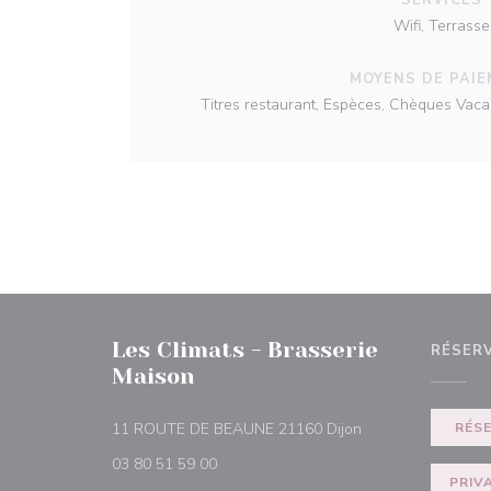
Wifi, Terrasse
MOYENS DE PAI
Titres restaurant, Espèces, Chèques Vac
Les Climats - Brasserie
RÉSER
Maison
((ouvre une nouvel
11 ROUTE DE BEAUNE 21160 Dijon
RÉS
03 80 51 59 00
PRIV