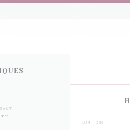
IQUES
H
URANT
urant
LUN
-
DIM